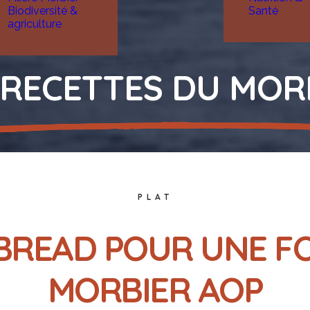
Biodiversité &
Santé
agriculture
 RECETTES DU MOR
PLAT
BREAD POUR UNE F
MORBIER AOP