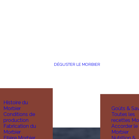
DÉGUSTER LE MORBIER
Histoire du
Morbier
Goûts & Sa
Conditions de
Toutes les
production
recettes Mo
Fabrication du
Accorder le
Morbier
Morbier
Filière Morbier
Nutrition &