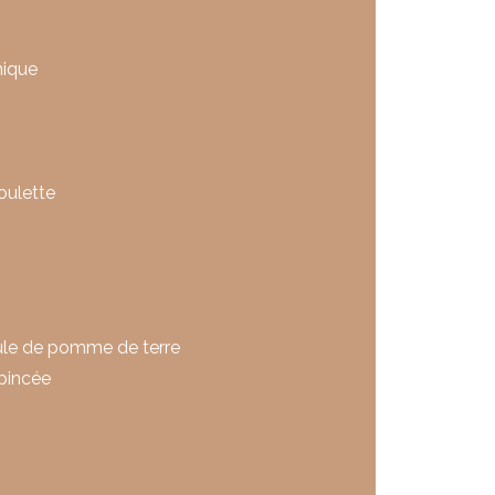
mique
oulette
écule de pomme de terre
pincée