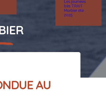
Les journées
très TRAIT
Morbier été
2025
BIER
ONDUE AU