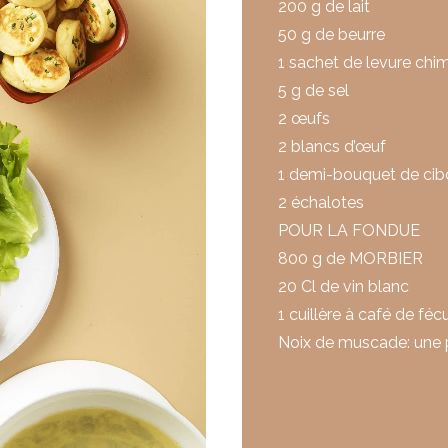
200 g de lait
50 g de beurre
1 sachet de levure chi
5 g de sel
2 œufs
2 blancs d’œuf
1 demi-bouquet de cib
2 échalotes
POUR LA FONDUE
800 g de MORBIER
20 Cl de vin blanc
1 cuillère à café de f
Noix de muscade: une 