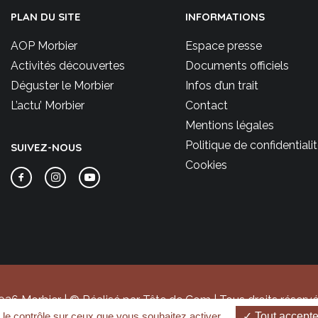
PLAN DU SITE
INFORMATIONS
AOP Morbier
Espace presse
Activités découvertes
Documents officiels
Déguster le Morbier
Infos d’un trait
L’actu’ Morbier
Contact
Mentions légales
Politique de confidentiali
SUIVEZ-NOUS
Cookies
026 Morbier | © Réalisé par Tête de Com | Tous droits réservé
 le contrôle sur ceux que vous souhaitez activer
Tout accepte