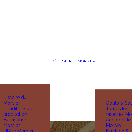
DÉGUSTER LE MORBIER
Histoire du
Morbier
Goûts & Sa
Conditions de
Toutes les
production
recettes Mo
Fabrication du
Accorder le
Morbier
Morbier
Filière Morbier
Nutrition &