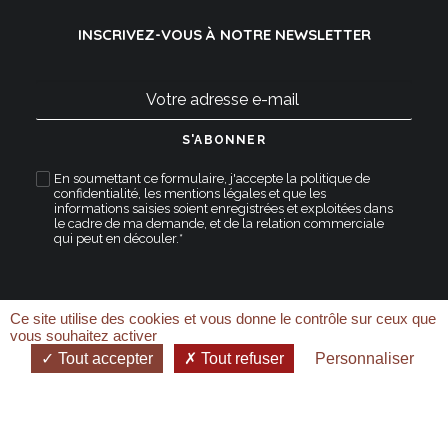
INSCRIVEZ-VOUS À NOTRE NEWSLETTER
En soumettant ce formulaire, j'accepte la
politique de
confidentialité
,
les mentions légales
et que les
informations saisies soient enregistrées et exploitées dans
le cadre de ma demande, et de la relation commerciale
qui peut en découler.*
Ce site utilise des cookies et vous donne le contrôle sur ceux que
vous souhaitez activer
Tout accepter
Tout refuser
Personnaliser
2026 Morbier | © Réalisé par Tête de Com | Tous droits
réservés.