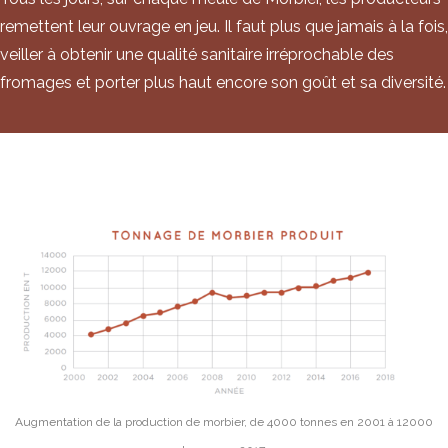
remettent leur ouvrage en jeu. Il faut plus que jamais à la fois,
veiller à obtenir une qualité sanitaire irréprochable des
fromages et porter plus haut encore son goût et sa diversité.
Augmentation de la production de morbier, de 4000 tonnes en 2001 à 12000