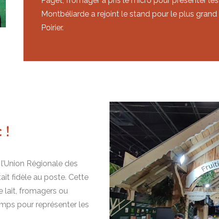
Paget, fromager a pris le micro pour présenter l
Montbéliarde a rejoint le stand pour le plus grand p
Poirier.
 !
 l’Union Régionale des
it fidèle au poste. Cette
lait, fromagers ou
temps pour représenter les
.