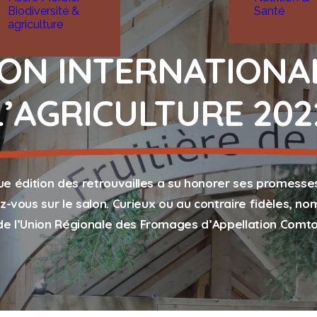
Biodiversité &
Santé
agriculture
ON INTERNATIONA
L’AGRICULTURE 202
ue édition des retrouvailles a su honorer ses promess
ez-vous sur le salon. Curieux ou au contraire fidèles, n
 de l’Union Régionale des Fromages d’Appellation Comto