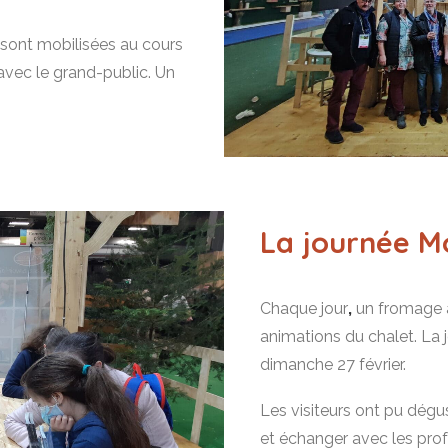
e sont mobilisées au cours
avec le grand-public. Un
La journée M
Chaque jour
,
un fromage a
animations du chalet. La 
dimanche 27 février.
Les visiteurs ont pu dégus
et échanger avec les profe