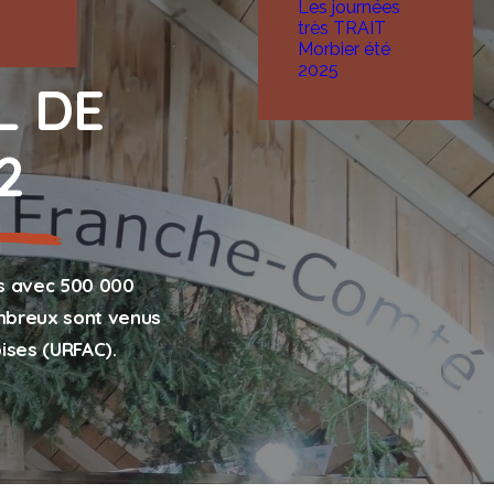
Les journées
très TRAIT
Morbier été
2025
L DE
2
es avec 500 000
ombreux sont venus
ises (URFAC).