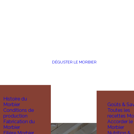
DÉGUSTER LE MORBIER
Histoire du
Morbier
Goûts & Sa
Conditions de
Toutes les
production
recettes Mo
Fabrication du
Accorder le
Morbier
Morbier
Filière Morbier
Nutrition &