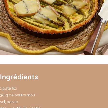
Ingrédients
1 pâte filo
30 g de beurre mou
sel, poivre