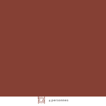
PLAT | ENCAS
Soupe d'épinards et
Morbier
Temps de préparation :
30 min
RECHERCHE
Temps de cuisson :
25 min
4 personnes