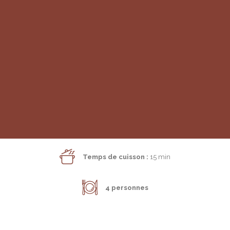
Poutine de Morbier AOP
RECHERCHE
Temps de préparation :
30 min
Temps de cuisson :
15 min
4 personnes