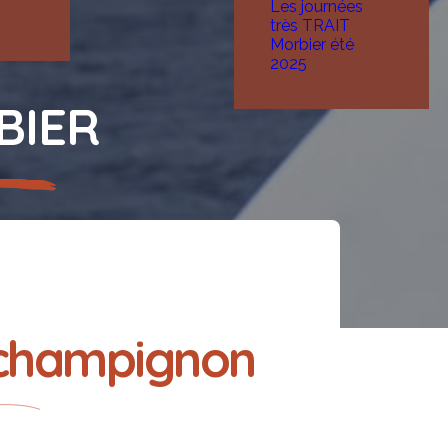
Les journées
très TRAIT
Morbier été
2025
BIER
 champignon