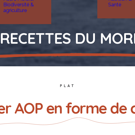
Biodiversité &
Santé
agriculture
 RECETTES DU MOR
PLAT
ier AOP en forme de