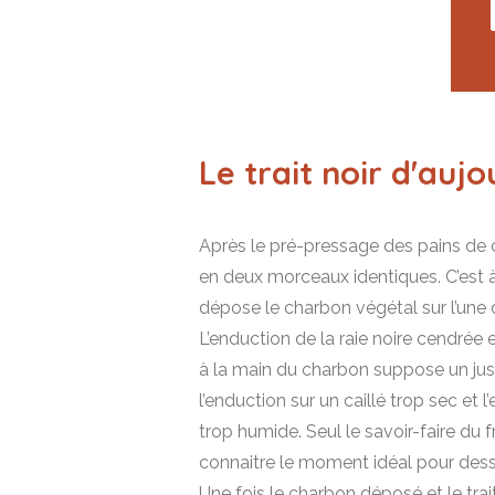
Le trait noir d'aujo
Après le pré-pressage des pains de c
en deux morceaux identiques. C’est 
dépose le charbon végétal sur l’une 
L’enduction de la raie noire cendrée 
à la main du charbon suppose un just
l’enduction sur un caillé trop sec et l
trop humide. Seul le savoir-faire du
connaitre le moment idéal pour dessin
Une fois le charbon déposé et le trait