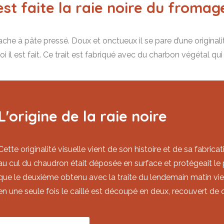
t faite la raie noire du fromag
he à pâte pressé. Doux et onctueux il se pare d’une originalité q
 il est fait. Ce trait est fabriqué avec du charbon végétal qui 
L'origine de la raie noire
Cette originalité visuelle vient de son histoire et de sa fabric
au cul du chaudron était déposée en surface et protégeait le 
que le deuxième obtenu avec la traite du lendemain matin vienn
en une seule fois le caillé est découpé en deux, recouvert de