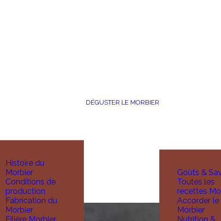
DÉGUSTER LE MORBIER
Histoire du
Morbier
Goûts & Sa
Conditions de
Toutes les
production
recettes Mo
Fabrication du
Accorder le
Morbier
Morbier
Filière Morbier
Nutrition &