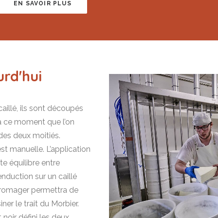
EN SAVOIR PLUS
urd'hui
aillé, ils sont découpés
à ce moment que l’on
des deux moitiés.
est manuelle. L’application
e équilibre entre
’enduction sur un caillé
 fromager permettra de
er le trait du Morbier.
 noir défini les deux